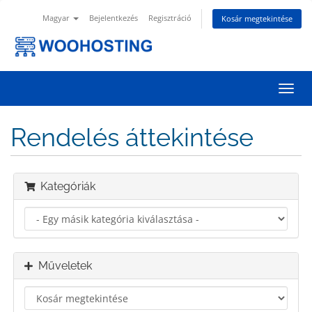
Magyar
Bejelentkezés
Regisztráció
Kosár megtekintése
Váltá
a
navig
Rendelés áttekintése
Kategóriák
Műveletek