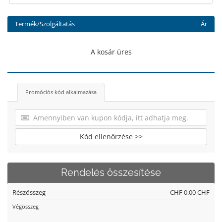
Termék/Szolgáltatás
Ár
A kosár üres
Promóciós kód alkalmazása
Kód ellenőrzése >>
Rendelés összesítése
Részösszeg
CHF 0.00 CHF
Végösszeg