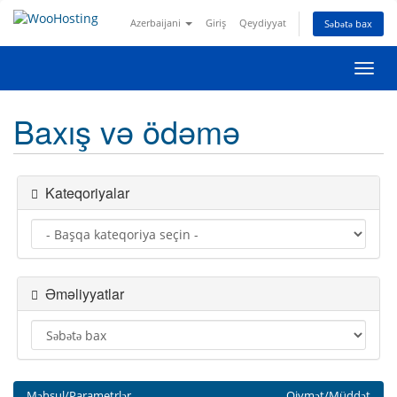
Azerbaijani
Giriş
Qeydiyyat
Səbətə bax
Naviq
keçid
Baxış və ödəmə
Kateqoriyalar
Əməliyyatlar
Məhsul/Parametrlər
Qiymət/Müddət